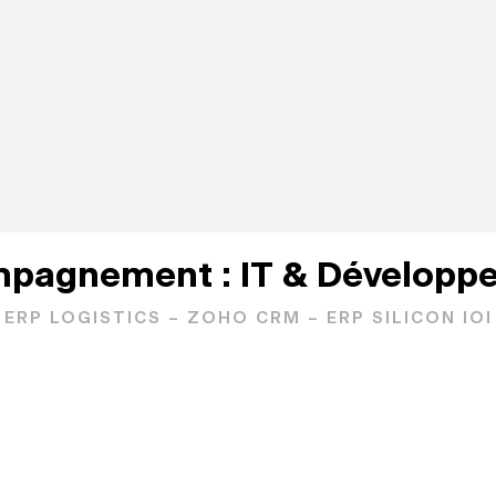
pagnement : IT & Développ
ERP LOGISTICS – ZOHO CRM – ERP SILICON IOI