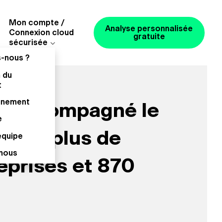
Mon compte /
Analyse personnalisée
Connexion cloud
gratuite
sécurisée
-nous ?
n du
t
gnement
s accompagné le
e
t de plus de
équipe
nous
eprises et 870