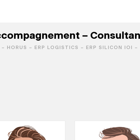
compagnement – Consulta
– HORUS – ERP LOGISTICS – ERP SILICON IOI 