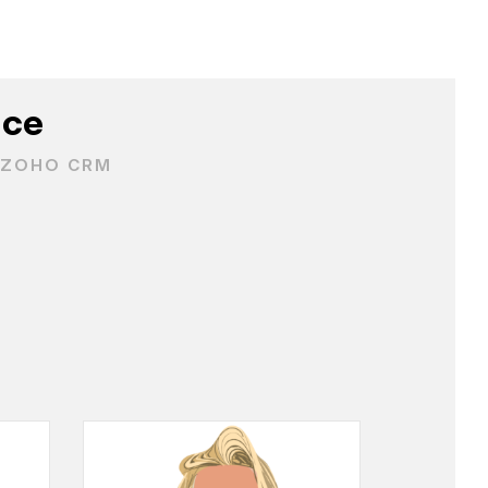
nce
– ZOHO CRM