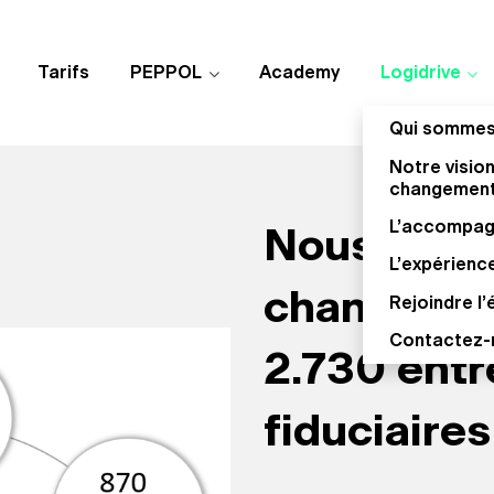
Tarifs
PEPPOL
Academy
Logidrive
Qui sommes
Notre visio
changemen
L’accompa
Nous avon
L’expérienc
changemen
Rejoindre l’
Contactez-
2.730 entr
fiduciaires