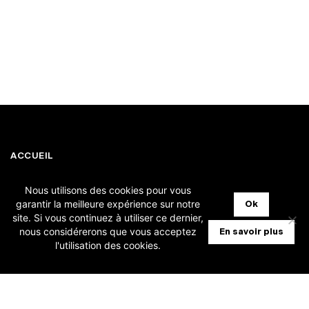
ACCUEIL
SOLUTIONS FIDUCIAIRES
Nous utilisons des cookies pour vous
garantir la meilleure expérience sur notre
Ok
site. Si vous continuez à utiliser ce dernier,
SOLUTIONS ENTREPRISES
nous considérerons que vous acceptez
En savoir plus
l'utilisation des cookies.
TARIFS
QUI SOMMES-NOUS ?