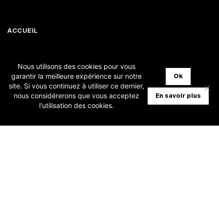
ACCUEIL
SOLUTIONS FIDUCIAIRES
Nous utilisons des cookies pour vous
garantir la meilleure expérience sur notre
Ok
SOLUTIONS ENTREPRISES
site. Si vous continuez à utiliser ce dernier,
nous considérerons que vous acceptez
En savoir plus
TARIFS
l'utilisation des cookies.
QUI SOMMES-NOUS ?
CONTACTEZ-NOUS
FAQ
MISES À JOUR