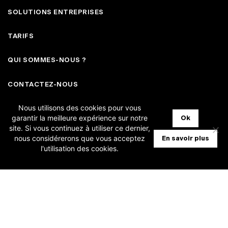
SOLUTIONS ENTREPRISES
TARIFS
QUI SOMMES-NOUS ?
CONTACTEZ-NOUS
Nous utilisons des cookies pour vous
garantir la meilleure expérience sur notre
Ok
FAQ
site. Si vous continuez à utiliser ce dernier,
nous considérerons que vous acceptez
En savoir plus
MISES À JOUR
l'utilisation des cookies.
ASSISTANCE SUPPORT
NOTRE VISION
FACEBOOK