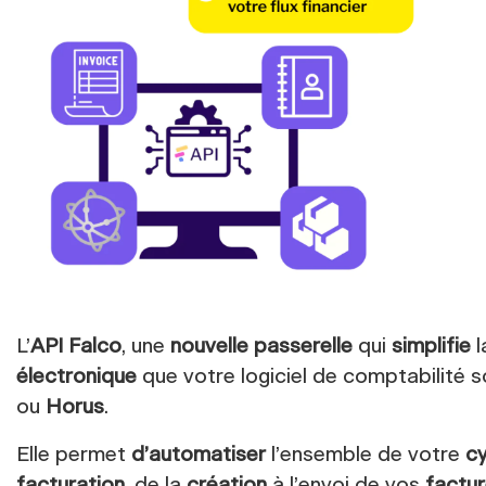
L’
API Falco
, une
nouvelle passerelle
qui
simplifie
électronique
que votre logiciel de comptabilité s
ou
Horus
.
Elle permet
d’automatiser
l’ensemble de votre
cy
facturation
, de la
création
à l’envoi de vos
factu