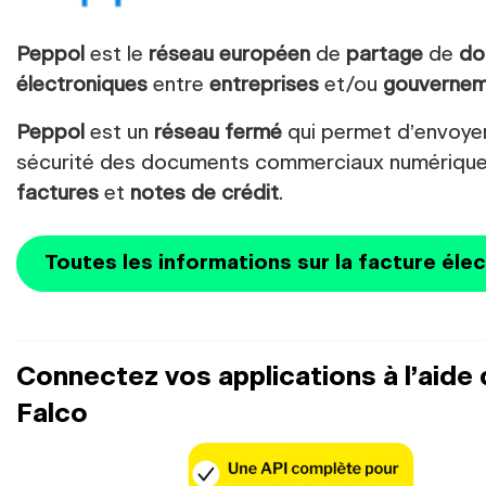
Peppol
est le
réseau européen
de
partage
de
do
électroniques
entre
entreprises
et/ou
gouverne
Peppol
est un
réseau fermé
qui permet d’envoyer
sécurité des documents commerciaux numérique
factures
et
notes de crédit
.
Toutes les informations sur la facture élec
Connectez vos applications à l’aide 
Falco