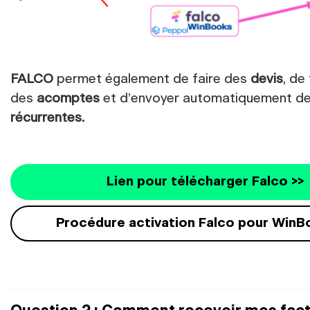
FALCO
permet également de faire des
devis
, de
des
acomptes
et d’envoyer automatiquement d
récurrentes.
Lien pour télécharger Falco >>
Procédure activation Falco pour WinB