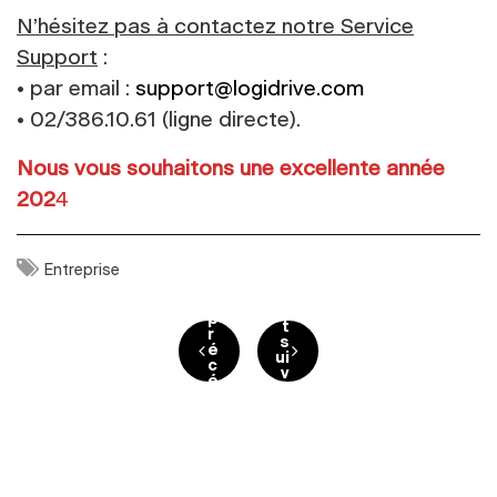
N’hésitez pas à contactez notre Service
Support
:
• par email :
support@logidrive.com
• 02/386.10.61
(ligne directe).
Nous vous souhaitons une excellente année
202
4
p
Entreprise
o
p
s
o
t
s
p
t
Navigation de l’article
r
s
é
ui
c
v
é
a
d
n
e
t
n
t