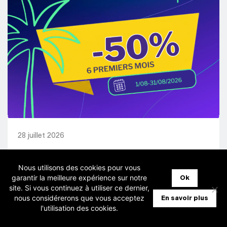
28 juillet 2026
Nous utilisons des cookies pour vous
[Fiduciaires] Horus – Promo -50%
garantir la meilleure expérience sur notre
Ok
pendant 6 mois
site. Si vous continuez à utiliser ce dernier,
nous considérerons que vous acceptez
En savoir plus
l'utilisation des cookies.