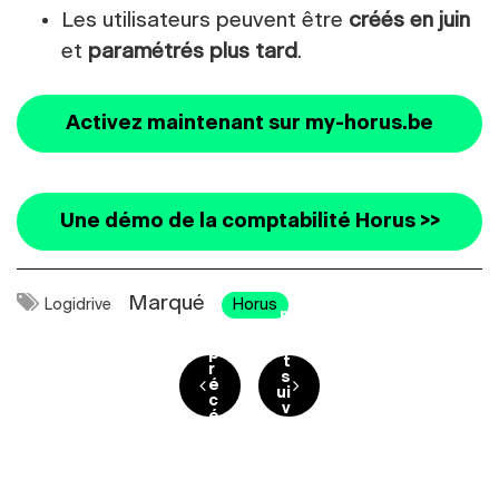
Les utilisateurs peuvent être
créés en juin
et
paramétrés plus tard
.
Activez maintenant sur my-horus.be
Une démo de la comptabilité Horus >>
p
Marqué
Logidrive
Horus
o
p
s
o
t
s
p
t
Navigation de l’article
r
s
é
ui
c
v
é
a
d
n
e
t
n
t