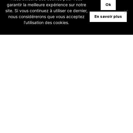
garantir la meilleure expérience sur notre
Ok
Bonjour ! Comment puis-je
site. Si vous continuez à utiliser ce dernier,
vous aider aujourd’hui ?
1 décembre 2024
nous considérerons que vous acceptez
En savoir plus
l'utilisation des cookies.
[Horus] Promo utilisateur Fiduciaire : 1
an gratuit !