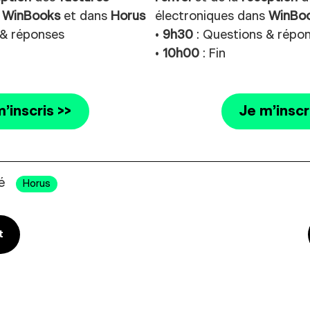
s
WinBooks
et dans
Horus
électroniques dans
WinBo
 & réponses
•
9h30
: Questions & répo
•
10h00
: Fin
’inscris >>
Je m’inscr
ué
Horus
n de l’article
t