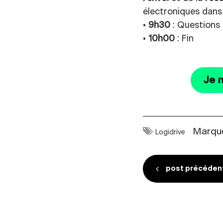
électroniques dan
•
9h30
: Questions
•
10h00
: Fin
Je m
Marq
Logidrive
Navigatio
post précéden