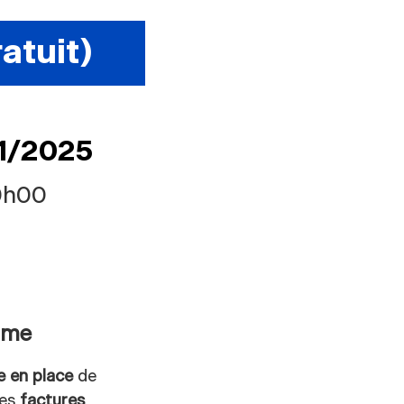
atuit)
11/2025
0h00
mme
e en place
de
es
factures