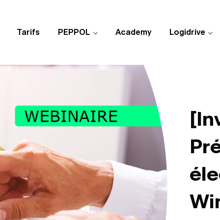
Tarifs
PEPPOL
Academy
Logidrive
[In
Pré
éle
Wi