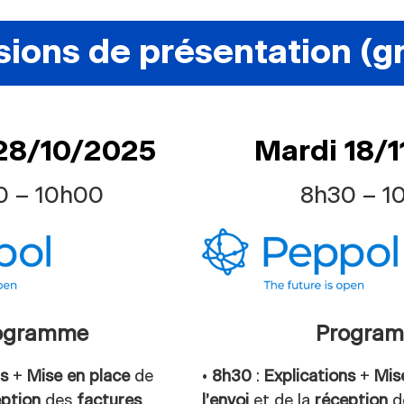
sions de présentation (gr
28/10/2025
Mardi 18/
0 – 10h00
8h30 – 1
ogramme
Progra
ns
+
Mise en place
de
•
8h30
:
Explications
+
Mis
eption
des
factures
l’envoi
et de la
réception
d