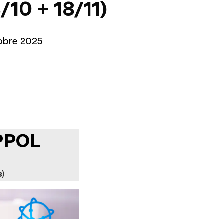
/10 + 18/11)
obre 2025
EPPOL
s
)