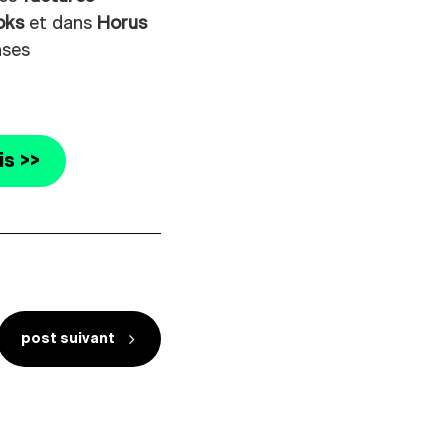
oks
et dans
Horus
nses
is >>
post suivant