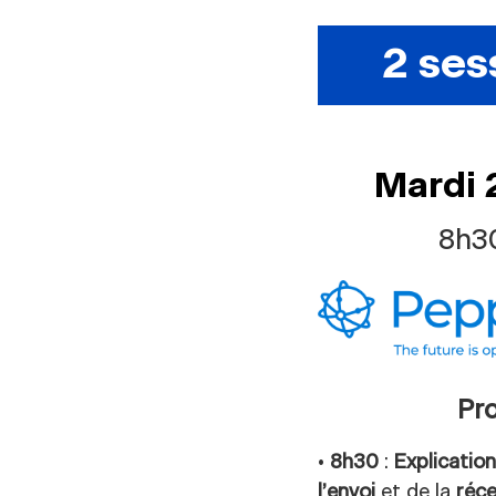
2 ses
Mardi 
8h3
Pr
•
8h30
:
Explicatio
l’envoi
et de la
réc