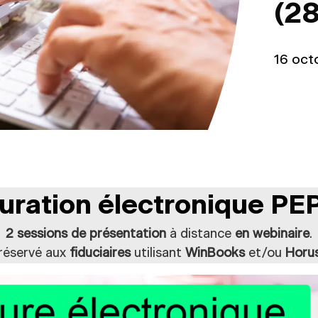
(28
16 oct
uration électronique P
2 sessions de présentation
à distance
en webinaire
.
réservé aux
fiduciaires
utilisant
WinBooks
et/ou
Horu