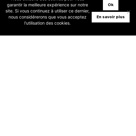
garantir la meilleure expérience sur notre
Ok
site. Si vous continuez à utiliser ce dernier,
[Invitation PME] Présentation facture
nous considérerons que vous acceptez
En savoir plus
électronique dans WinBooks et Horus
l'utilisation des cookies.
(04/11 + 12/11)