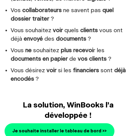
Vos
collaborateurs
ne savent pas
quel
dossier traiter
?
Vous souhaitez
voir
quels
clients
vous ont
déjà
envoyé
des
documents
?
Vous
ne
souhaitez
plus recevoi
r les
documents
en papier
de
vos clients
?
Vous désirez
voir
si les
financiers
sont
déjà
encodés
?
La solution, WinBooks l’a
développée !
Je souhaite installer le tableau de bord >>