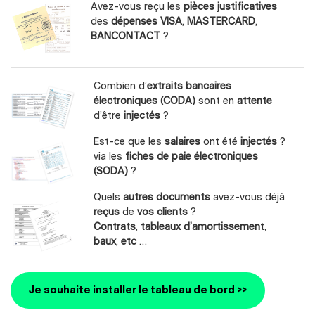
Avez-vous reçu les
pièces justificatives
des
dépenses VISA
,
MASTERCARD
,
BANCONTACT
?
Combien d’
extraits bancaires
électroniques (CODA)
sont en
attente
d’être
injectés
?
Est-ce que les
salaires
ont été
injectés
?
via les
fiches de paie électroniques
(SODA)
?
Quels
autres documents
avez-vous déjà
reçus
de
vos clients
?
Contrats
,
tableaux d’amortissemen
t,
baux
,
etc
…
Je souhaite installer le tableau de bord >>