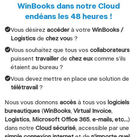
WinBooks dans notre Cloud
endéans les 48 heures !
Vous désirez
accéder
à votre
WinBooks /
Logistics
de
chez vou
s ?
Vous souhaitez que tous vos
collaborateurs
puissent
travailler
de
chez eux
comme s’ils
étaient au bureau ?
Vous devez mettre en place une solution de
télétravail
?
Nous vous donnons
accès
à tous vos
logiciels
bureautiques
(
WinBooks
,
Virtual Invoice
,
Logistics
,
Microsoft Office 365
,
e-mails, etc…
)
dans notre
Cloud sécurisé
, accessible par une
simple connexion internet
et de
n’importe quel