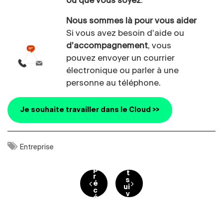
où que vous soyez
.
Nous sommes là pour vous aider
Si vous avez besoin d’aide ou
d’accompagnement
, vous
pouvez envoyer un courrier
électronique ou parler à une
personne au téléphone.
Je souhaite travailler dans le Cloud >>
p
Entreprise
o
p
s
o
t
s
p
t
Navigation de l’article
r
s
é
ui
c
v
é
a
d
n
e
t
n