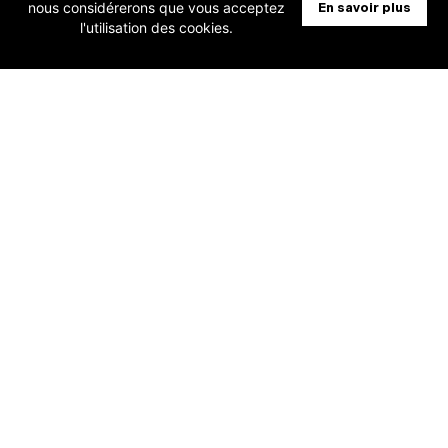
nous considérerons que vous acceptez
En savoir plus
l'utilisation des cookies.
28 juillet 2026
[Fiduciaires] Horus – Promo -50%
pendant 6 mois