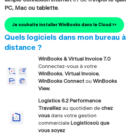
PC, Mac ou tablette
.
Je souhaite installer WinBooks dans le Cloud >>
Quels logiciels dans mon bureau à
distance ?
WinBooks & Virtual Invoice 7.0
Connectez-vous à votre
WinBooks
,
Virtual Invoice
,
WinBooks Connect
ou
WinBooks
View
.
Logistics 6.2 Performance
Travaillez
au quotidien de
chez
vous
dans votre gestion
commerciale
Logistics
où que
vous soyez