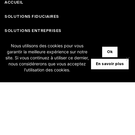
ACCUEIL
SOLUTIONS FIDUCIAIRES
SOLUTIONS ENTREPRISES
Nous utilisons des cookies pour vous
TARIFS
garantir la meilleure expérience sur notre
Ok
site. Si vous continuez à utiliser ce dernier,
QUI SOMMES-NOUS ?
nous considérerons que vous acceptez
En savoir plus
l'utilisation des cookies.
CONTACTEZ-NOUS
FAQ
MISES À JOUR
ASSISTANCE SUPPORT