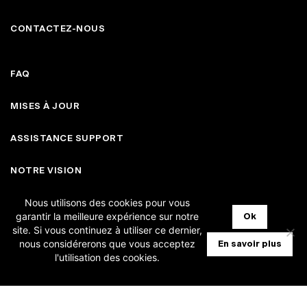
CONTACTEZ-NOUS
FAQ
MISES À JOUR
ASSISTANCE SUPPORT
NOTRE VISION
Nous utilisons des cookies pour vous
garantir la meilleure expérience sur notre
Ok
FACEBOOK
site. Si vous continuez à utiliser ce dernier,
nous considérerons que vous acceptez
En savoir plus
INSTAGRAM
l'utilisation des cookies.
LINKEDIN