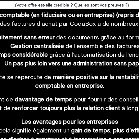
(Votre offre est-elle crédible ? Quelles sont vos preuves ?)
omptable (en fiduciaire ou en entreprise) (repris 
on des factures d’achat par CodaBox a de nombreux
aitement sans erreur
des documents grâce au form
Gestion centralisée
de l’ensemble des factures
mps considérable
grâce à l’automatisation de l’enc
Un pas plus loin vers une administration sans pap
cité se répercute de
manière positive sur la rentabi
comptable en entreprise
.
ent de
davantage de temps
pour fournir des conseils
t de
renforcer toujours plus la relation client
à long
Les avantages pour les entreprises
cela signifie également un
gain de temps
,
plus d’eff