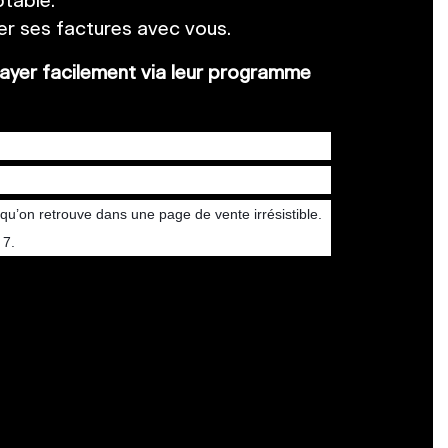
table.
rer ses factures avec vous.
payer facilement via
leur programme
u’on retrouve dans une page de vente irrésistible.
 7.