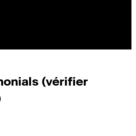
onials (vérifier
)