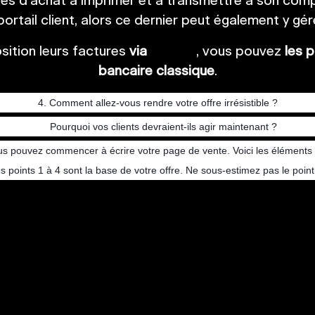
res d’achat à imprimer et à transmettre à son comp
 portail client, alors ce dernier peut également y gé
sition leurs factures
via
Zoomit
, vous pouvez
les 
bancaire classique
.
4. Comment allez-vous rendre votre offre irrésistible ?
Pourquoi vos clients devraient-ils agir maintenant ?
us pouvez commencer à écrire votre page de vente. Voici les éléments q
s points 1 à 4 sont la base de votre offre. Ne sous-estimez pas le point