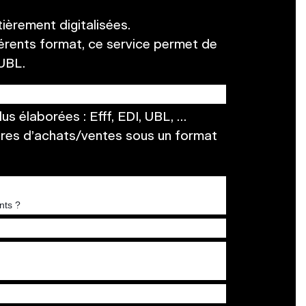
ièrement digitalisées.
férents format, ce service permet de
 UBL.
s élaborées : Efff, EDI, UBL, …
ctures d’achats/ventes sous un format
nts ?