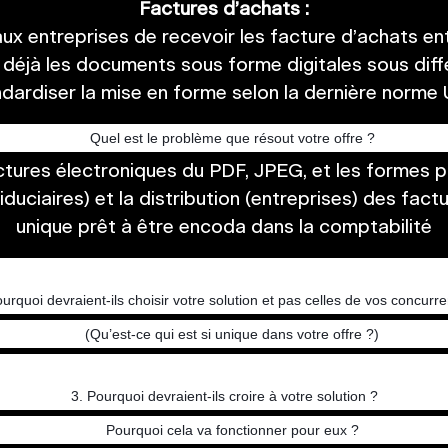
Factures d’achats :
x entreprises de recevoir les facture d’achats ent
 déjà les documents sous forme digitales sous dif
dardiser la mise en forme selon la dernière norme
Quel est le problème que résout votre offre ?
tures électroniques du PDF, JPEG, et les formes plu
iduciaires) et la distribution (entreprises) des fa
unique prêt à être encoda dans la comptabilité
ourquoi devraient-ils choisir votre solution et pas celles de vos concurre
(Qu’est-ce qui est si unique dans votre offre ?)
3. Pourquoi devraient-ils croire à votre solution ?
Pourquoi cela va fonctionner pour eux ?