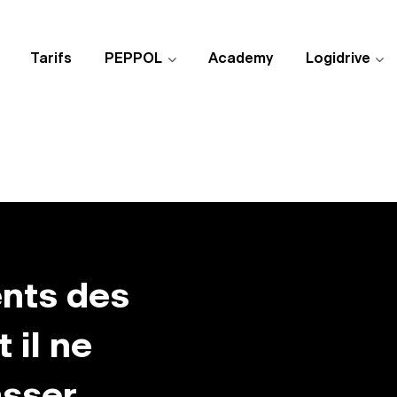
Tarifs
PEPPOL
Academy
Logidrive
ents des
 il ne
sser.