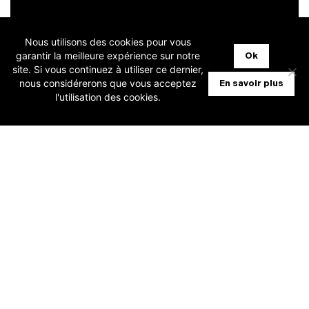
Nous utilisons des cookies pour vous
garantir la meilleure expérience sur notre
Ok
site. Si vous continuez à utiliser ce dernier,
nous considérerons que vous acceptez
En savoir plus
l'utilisation des cookies.
En n’optant
pas
maintenant pour Virtual
Invoice, vous allez renoncer définitivement :
à la dématérialisation des documents
papiers pour un gain de temps et de
place
à la disponibilité immédiate des images
de tout document directement à