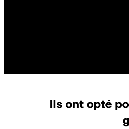
Ils ont opté p
g