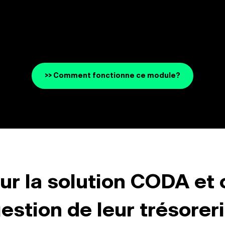
>> Comment fonctionne ce module?
our la solution CODA et 
estion de leur trésorer