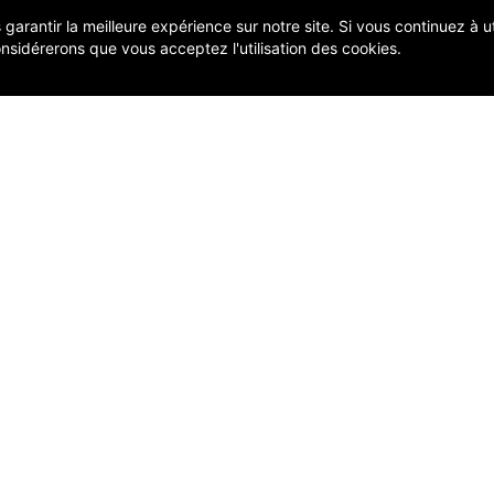
arantir la meilleure expérience sur notre site. Si vous continuez à uti
nsidérerons que vous acceptez l'utilisation des cookies.
COMP
FACEBOOK
GEST
 À JOUR
INSTAGRAM
CRM
TANCE SUPPORT
LINKEDIN
REPO
 VISION
+32 (0)2 386 10 60
CLO