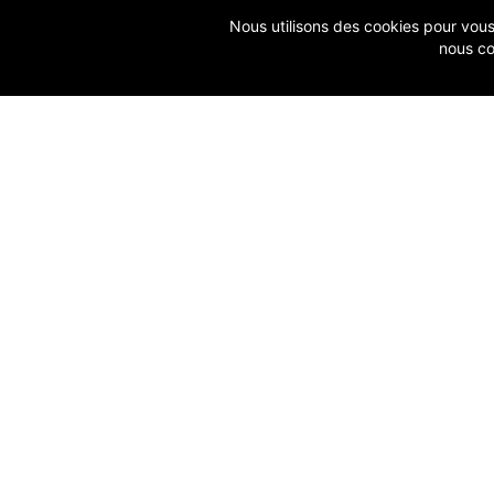
Nous utilisons des cookies pour vous g
nous co
ACCUEIL
SOLUTIONS FIDUCIAIRES
FAQ
SOLUTIONS ENTREPRISES
MISES
TARIFS
ASSIS
QUI SOMMES-NOUS ?
NOTRE