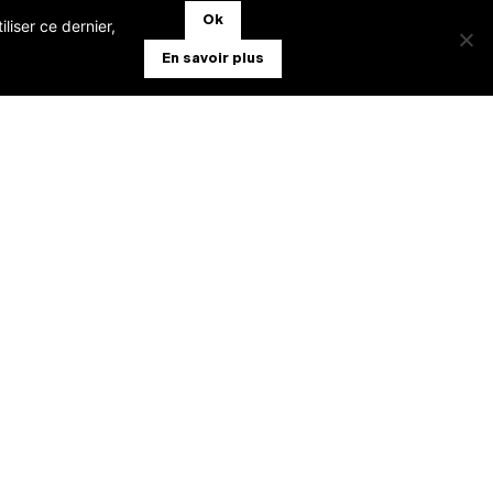
Ok
liser ce dernier,
En savoir plus
TABILITÉ EXPERT-COMPTABLE
ION COMMERCIALE (ERP)
RTING
UD