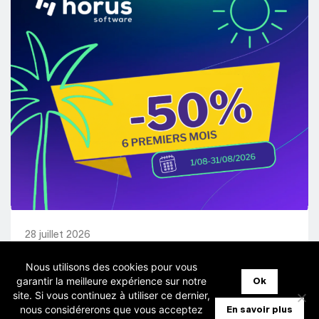
28 juillet 2026
Nous utilisons des cookies pour vous
garantir la meilleure expérience sur notre
[Fiduciaires] Horus – Promo -50%
Ok
site. Si vous continuez à utiliser ce dernier,
pendant 6 mois
nous considérerons que vous acceptez
En savoir plus