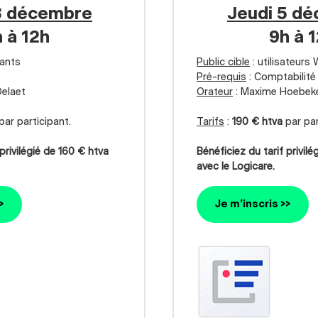
3 décembre
Jeudi 5 d
 à 12h
9h à 
ants
Public cible
: utilisateurs
Pré-requis
: Comptabilit
Delaet
Orateur
: Maxime Hoebek
par participant.
Tarifs
:
190 € htva
par par
 privilégié de 160 € htva
Bénéficiez du tarif privil
avec le Logicare.
>
Je m’inscris >>