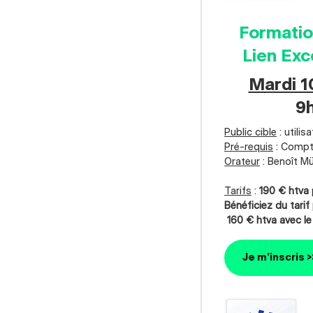
Formatio
Lien Exc
Mardi 
9h
Public cible
: utili
Pré-requis
: Compt
Orateur
: Benoît Mü
Tarifs
:
190 € htva
Bénéficiez du tarif 
160 € htva avec le
Je m’inscris >