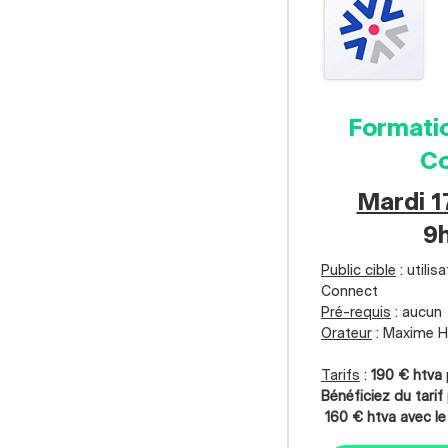
Formati
C
Mardi 
9h
Public cible
: utilis
Connect
Pré-requis
: aucun
Orateur
: Maxime 
Tarifs
:
190 € htva
Bénéficiez du tarif 
160 € htva avec le