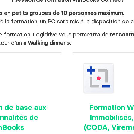
1 session de formation WinBooks Connect
es en
petits groupes de 10 personnes maximum
.
e la formation, un PC sera mis à la disposition de 
ue formation, Logidrive vous permettra de
rencontr
tour d’un
« Walking dinner »
.
n de base aux
Formation W
nnalités de
Immobilisés
nBooks
(CODA, Virem