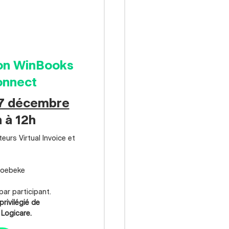
on WinBooks
onnect
17 décembre
 à 12h
ateurs Virtual Invoice et
Hoebeke
par participant.
privilégié de
 Logicare.