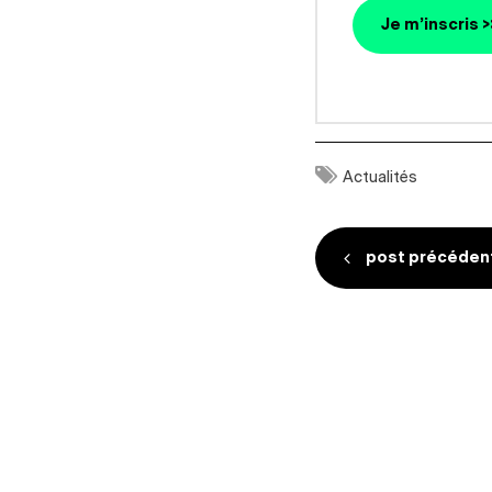
Je m’inscris >
Actualités
Navigatio
post précéden