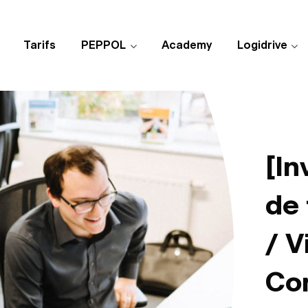
Tarifs
PEPPOL
Academy
Logidrive
[In
de
/ V
Co