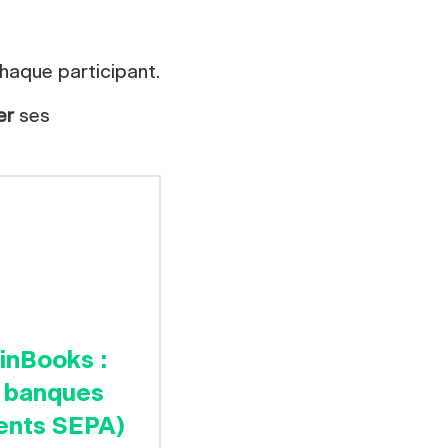
chaque participant.
er
ses
inBooks :
, banques
ents SEPA)