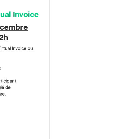
ual Invoice
écembre
12h
Virtual Invoice ou
e
ticipant.
gié de
re.