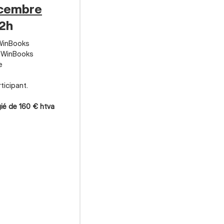
écembre
12h
 WinBooks
é WinBooks
e
ticipant.
égié de 160 € htva