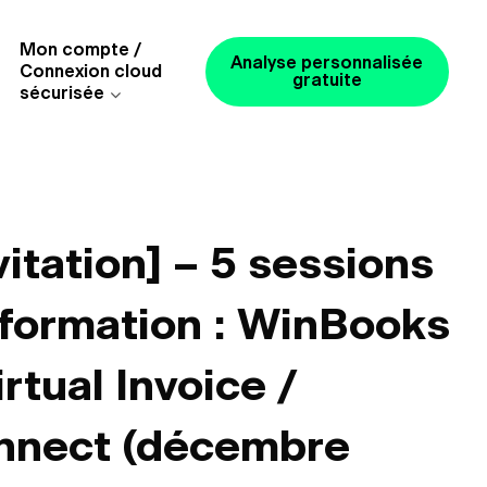
Mon compte /
Analyse personnalisée
Connexion cloud
gratuite
sécurisée
vitation] – 5 sessions
 formation : WinBooks
irtual Invoice /
nnect (décembre