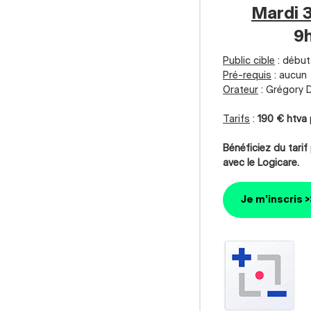
Mardi 
9h
Public cible
: début
Pré-requis
: aucun
Orateur
: Grégory 
Tarifs
:
190 € htva
Bénéficiez du tarif
avec le Logicare.
Je m’inscris >