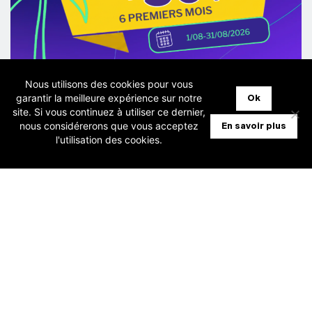
Nous utilisons des cookies pour vous
garantir la meilleure expérience sur notre
Ok
28 juillet 2026
site. Si vous continuez à utiliser ce dernier,
nous considérerons que vous acceptez
En savoir plus
l'utilisation des cookies.
[Fiduciaires] Horus – Promo -50%
pendant 6 mois