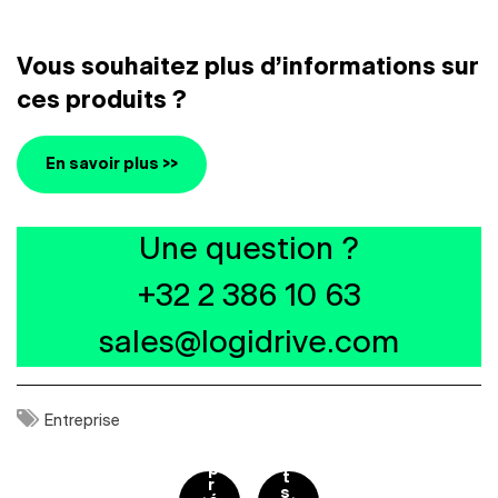
Vous souhaitez plus d’informations sur
ces produits ?
En savoir plus >>
Une question ?
+32 2 386 10 63
sales@logidrive.com
p
Entreprise
o
p
s
o
t
s
p
t
Navigation de l’article
r
s