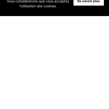
nous considérerons que vous acceptez
En savoir plus
[Nouveauté Cloud] Activer OneKey afin
l'utilisation des cookies.
d’accélérer votre double
authentification
NEWSLETTER
S'inscrire à la newsletter