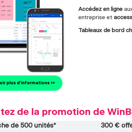
Accédez en ligne
au
entreprise et
access
Tableaux de bord ch
ir plus d’informations >>
itez de la promotion de Win
he de 500 unités*
300 € off