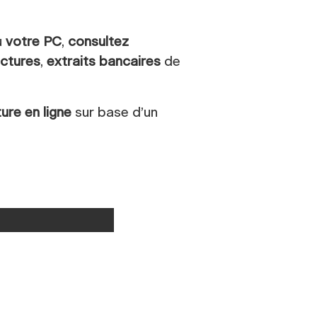
u
votre PC
,
consultez
actures
,
extraits bancaires
de
ture
en ligne
sur base d’un