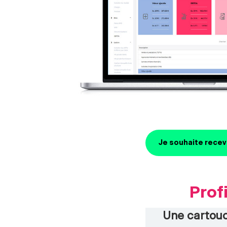
Je souhaite recevo
P
rof
Une cartouc