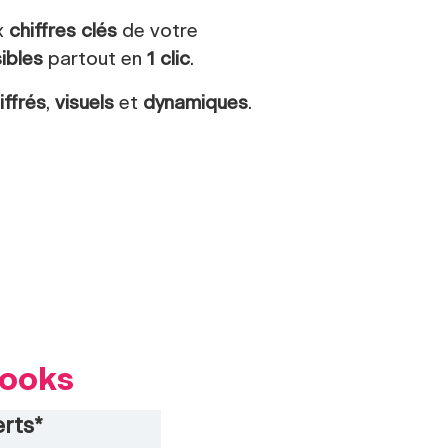
x
chiffres clés
de votre
ibles
partout en
1 clic
.
iffrés
,
visuels
et
dynamiques
.
Books
erts*