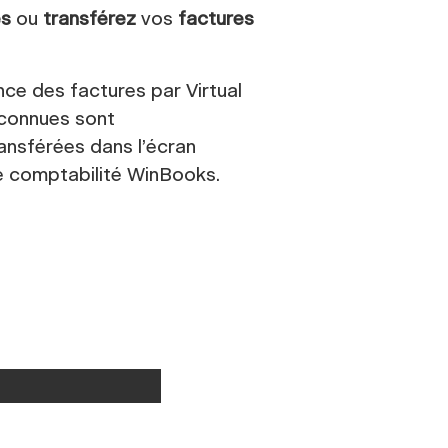
es
ou
transférez
vos
factures
ce des factures par Virtual
econnues sont
nsférées dans l’écran
e comptabilité WinBooks.