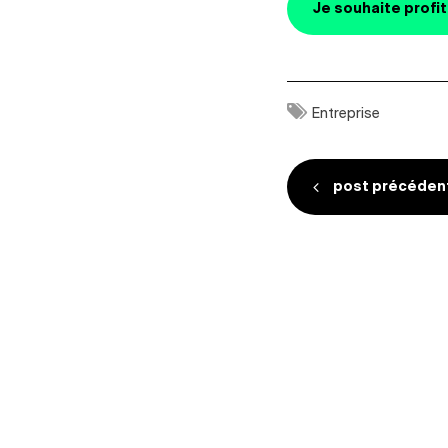
Je souhaite profit
Entreprise
Navigatio
post précéden