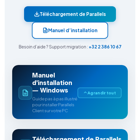
Téléchargement de Parallels
Manuel d’installation
Besoin d’aide ? Support migration :
+32 2 386 10 67
Manuel
d’installation
— Windows
Agrandir tout
Guide pas à pas illustré
pour installer Parallels
Client sur votre PC
Cliquer sur « Télécharger Windows (64
bits) »
Téléchargement de Parallels