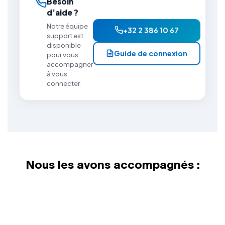
Parallels Client est installé — ne pas
Besoin
configurer de connexion
d’aide ?
Notre équipe
+32 2 386 10 67
support est
Fermer Parallels Client
disponible
Guide de connexion
pour vous
accompagner
à vous
connecter.
Nous les avons accompagnés :