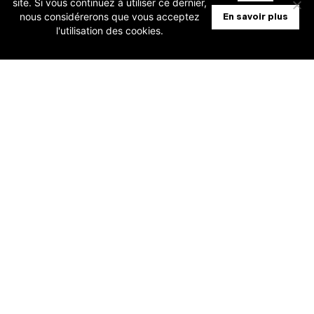
site. Si vous continuez à utiliser ce dernier,
nous considérerons que vous acceptez
En savoir plus
facture électronique Peppol (17/11 +
l'utilisation des cookies.
21/11)