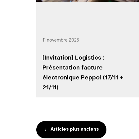
11 novembre 2025
[Invitation] Logistics :
Présentation facture
électronique Peppol (17/11 +
21/11)
Navigation des art
Articles plus anciens