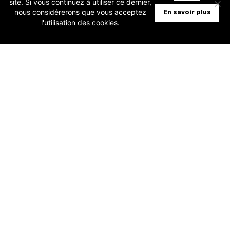
site. Si vous continuez à utiliser ce dernier,
nous considérerons que vous acceptez
En savoir plus
facture électronique Peppol (17/11 +
l'utilisation des cookies.
21/11)