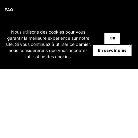
FAQ
MISES À JOUR
Nous utilisons des cookies pour vous
garantir la meilleure expérience sur notre
Ok
ASSISTANCE SUPPORT
site. Si vous continuez à utiliser ce dernier,
nous considérerons que vous acceptez
En savoir plus
NOTRE VISION
l'utilisation des cookies.
FACEBOOK
INSTAGRAM
LINKEDIN
+32 (0)2 386 10 60