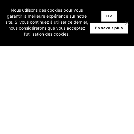
TARIFS
Nous utilisons des cookies pour vous
garantir la meilleure expérience sur notre
Ok
QUI SOMMES-NOUS ?
site. Si vous continuez à utiliser ce dernier,
nous considérerons que vous acceptez
En savoir plus
CONTACTEZ-NOUS
l'utilisation des cookies.
FAQ
MISES À JOUR
ASSISTANCE SUPPORT
NOTRE VISION
FACEBOOK
INSTAGRAM